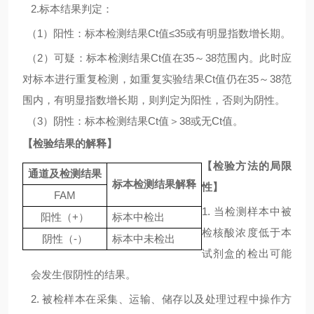
2.
标本结果判定：
（
1
）阳性：标本检测结果
Ct
值
≤35
或有明显指数增长期。
（
2
）可疑：标本检测结果
Ct
值在
35
～
38
范围内。此时应
对标本进行重复检测，如重复实验结果
Ct
值仍在
35
～
38
范
围内，有明显指数增长期，则判定为阳性，否则为阴性。
（
3
）阴性：标本检测结果
Ct
值＞
38
或无
Ct
值。
【检验结果的解释】
【检验方法的局限
通道及检测结果
标本检测结果解释
性】
FAM
1. 当检测样本中被
阳性（
+
）
标本中检出
检核酸浓度低于本
阴性（
-
）
标本中未检出
试剂盒的检出可能
会发生假阴性的结果。
2. 被检样本在采集、运输、储存以及处理过程中操作方