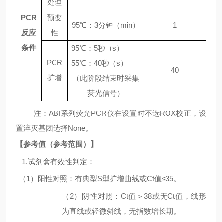
处理
PCR
预变
95
℃：
3
分钟（
min
）
1
反应
性
条件
95℃
：
5
秒（
s
）
PCR
55℃
：
4
0
秒（
s
）
4
0
扩增
（此阶段结束时采集
荧光信号）
注：
ABI
系列荧光
PCR
仪在设置时不选
ROX
校正，设
置淬灭基团选择
None
。
【参考值（参考范围）】
1.
试剂盒有效性判定：
（
1
）阳性对照：有典型
S
型扩增曲线或
Ct
值
≤35
。
（
2
）阴性对照：
Ct
值＞
38
或无
Ct
值，线形
为直线或轻微斜线，无指数增长期。