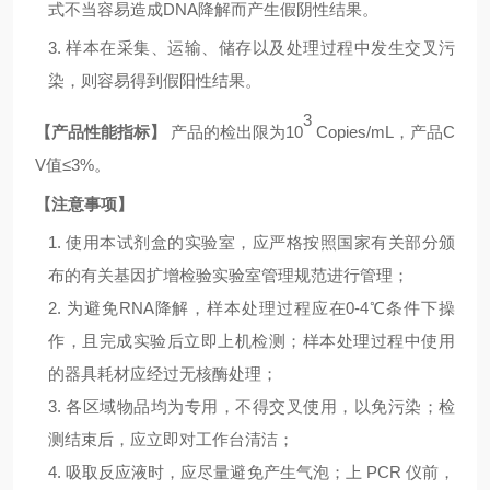
式不当容易造成
D
NA
降解而产生假阴性结果。
3. 样本在采集、运输、储存以及处理过程中发生交叉污
染，则容易得到假阳性结果。
3
【产品性能指标】
产品的检出限为
10
Copies/mL
，产品
C
V
值
≤
3
%
。
【注意事项】
1. 使用本试剂盒的实验室，应严格按照国家有关部分颁
布的有关基因扩增检验实验室管理规范进行管理；
2. 为避免
RNA
降解，样本处理过程应在
0-4℃
条件下操
作，且完成实验后立即上机检测；样本处理过程中使用
的器具耗材应经过无核酶处理；
3. 各区域物品均为专用，不得交叉使用，以免污染；检
测结束后，应立即对工作台清洁；
4. 吸取反应液时，应尽量避免产生气泡；上
PCR
仪前，