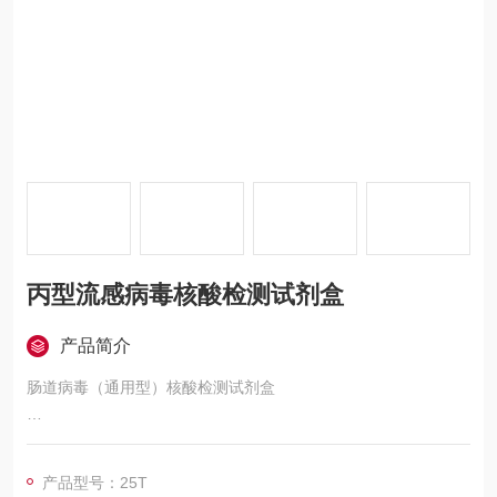
丙型流感病毒核酸检测试剂盒
产品简介
肠道病毒（通用型）核酸检测试剂盒
本试剂盒针对该基因设计特异性引物和分子信标探针，在待检样
本中含有该DNA的情况下，PCR反应得以进行并释放荧光信号。
产品型号：25T
利用仪器对PCR过程中相应荧光信号进行实时监测和输出，实现