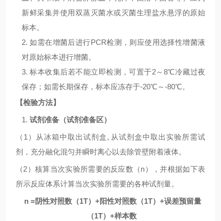
新鲜采集并使用双蒸灭菌水或灭菌生理盐水悬浮的原始
标本。
2.
如需在增菌后进行
PCR
检测，则应使用选择性增菌液
对原始标本进行增菌。
3.
标本收集后若不能立即检测，可置于
2
～
8℃
冷藏过夜
保存；如需长期保存，标本应冻存于
-20
℃～
-80
℃。
【检验方法】
1.
试剂准备（试剂准备区）
（
1
）从冰箱中取出试剂盒
,
从试剂盒中取出实验所需试
剂，充分融化混匀并瞬时离心以去除管壁附着液体。
（
2
）核算当次实验所需要的反应数（
n
），并根据如下表
所示反应体系计算当次实验所需要的各种试剂量。
n =
阴性对照数（
1T
）
+
阳性对照数（
1T
）
+
误差预留量
（
1T
）
+
样本数