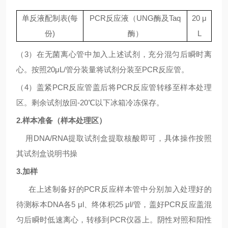
单反液配制表
(
每
PCR
反应液（
UNG
酶及
Taq
20
μ
份
)
酶）
L
（
3
）在无菌离心管中加入上述试剂，充分混匀后瞬时离
心。按照
20μL/
管分装量将试剂分装至
PCR
反应管。
（
4
）盖紧
PCR
反应管盖后将
PCR
反应管转移至样本处理
区。剩余试剂放回
-20℃
以下冰箱冷冻保存。
2.
样本准备（样本处理区）
用
DNA/RNA
提取试剂盒提取核酸即可，具体操作按照
其试剂盒说明书操
3.
加样
在上述制备好的
PCR
反应样本管中分别加入处理好的
待测标本
DNA
各
5
μl
、终体积
25
μl/
管，盖好
PCR
反应盖混
匀后瞬时低速离心，转移到
PCR
仪器上。阴性对照和阳性