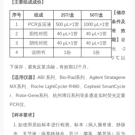
【主要组成成份】
【储存
序号
组成
25
T
/
盒
50
T
/
盒
条件及
1
PCR
反应液
500
μL×1
管
1000
μL×1
管
有效
2
阳性对照
40 μL×1
管
40 μL×1
管
期】
避
3
阴性对照
40 μL×1
管
40 μL×1
管
光
-2
4
说明书
1
份
1
份
0℃
以
下保存，避免反复冻融，有效期
12
个月。
【适用仪器】
ABI
系列、
Bio-Rad
系列、
Agilent Stratagene
MX
系列、
Roche LightCycler R480
、
Cepheid SmartCycle
r
、
Rotor-Gene
系列、杭州博日系列等多通道实时荧光定量
PCR
仪。
【样本要求】
1.
如使用原始标本进行检测。标本（病人脑脊液、静脉
血、关节液；病畜静脉血，乳汁；菌落，菌苔等）应为