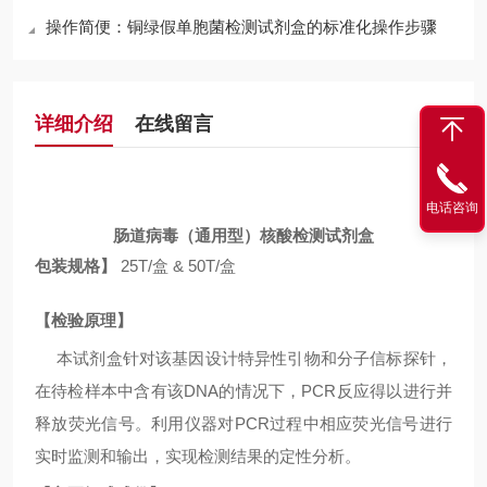
操作简便：铜绿假单胞菌检测试剂盒的标准化操作步骤
详细介绍
在线留言
电话咨询
肠道病毒（通用型）核酸检测试剂盒
包装规格】
25
T
/
盒
& 50
T
/
盒
【检验原理】
本试剂盒针对该基因设计特异性引物和分子信标探针，
在待检样本中含有该
DNA
的情况下，
PCR
反应得以进行并
释放荧光信号。利用仪器对
PCR
过程中相应荧光信号进行
实时监测和输出，实现检测结果的定性分析。