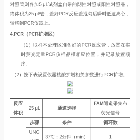
对照管则各加
5
μL
试剂盒自带的阴性对照或阳性对照品，
终体积为
25
μl/
管，盖好
PCR
反应盖混匀后瞬时低速离心，
转移到
PCR
仪器上。
4.PCR
（
PCR
扩增区）
（
1
）取样本处理区准备好的
PCR
反应管，放置在实
时荧光定量
PCR
仪样品槽相应位置，并记录放置顺
序。
（
2
）按下表设置仪器核酸扩增相关参数进行
PCR
扩增。
反应
FAM
通道采集布
25 μL
通道选择
体积
荧光信号
步骤
条件
循环数
UNG
37
℃
：
2
分钟（
min
）
1