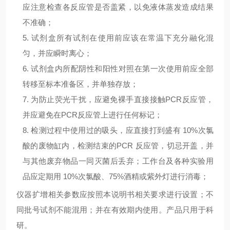
应注意检查各反应管是否盖紧，以免液体蒸发造成结果
不准确；
5. 试剂盒所有试剂在使用前应该在常温下充分融化混
匀，并应瞬时离心；
6. 试剂盒内所配阴性和阳性对照在第一次使用前应全部
转移至标本准备区，并单独存放；
7. 为防止荧光干扰，应避免裸手直接接触
PCR
反应管，
并应避免在
PCR
反应管上进行任何标记；
8. 检测过程中使用过的吸头，应直接打到盛有
10%
次氯
酸的废物缸内，检测结束的
PCR
反应管，切忌开盖，并
与其他废弃物品一同灭菌后丢弃；工作台及各种实验用
品应定期用
10%
次氯酸、
75%
酒精或紫外灯进行消毒；
仪器扩增相关参数应按照本说明书相关要求进行设置；不
同批号试剂不能混用；并在有效期内使用。
产品只用于科
研
。