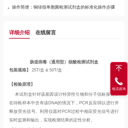
操作简便：铜绿假单胞菌检测试剂盒的标准化操作步骤
详细介绍
在线留言
肠道病毒（通用型）核酸检测试剂盒
包装规格】
25
T
/
盒
& 50
T
/
盒
【检验原理】
电话咨询
本试剂盒针对该基因设计特异性引物和分子信标探针，
在待检样本中含有该
DNA
的情况下，
PCR
反应得以进行并
释放荧光信号。利用仪器对
PCR
过程中相应荧光信号进行
实时监测和输出，实现检测结果的定性分析。