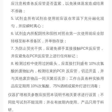
应注意检查各反应管是否盖紧，以免液体蒸发造成结果
不准确；
5. 试剂盒所有试剂在使用前应该在常温下充分融化混
匀，并应瞬时离心；
6. 试剂盒内所配阴性和阳性对照在第一次使用前应全部
转移至标本准备区，并单独存放；
7. 为防止荧光干扰，应避免裸手直接接触
PCR
反应管，
并应避免在
PCR
反应管上进行任何标记；
8. 检测过程中使用过的吸头，应直接打到盛有
10%
次氯
酸的废物缸内，检测结束的
PCR
反应管，切忌开盖，并
与其他废弃物品一同灭菌后丢弃；工作台及各种实验用
品应定期用
10%
次氯酸、
75%
酒精或紫外灯进行消毒；
仪器扩增相关参数应按照本说明书相关要求进行设置；不
同批号试剂不能混用；并在有效期内使用。
产品只用于科
研
。