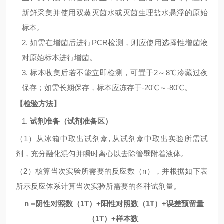
新鲜采集并使用双蒸灭菌水或灭菌生理盐水悬浮的原始
标本。
2.
如需在增菌后进行
PCR
检测，则应使用选择性增菌液
对原始标本进行增菌。
3.
标本收集后若不能立即检测，可置于
2
～
8℃
冷藏过夜
保存；如需长期保存，标本应冻存于
-20
℃～
-80
℃。
【检验方法】
1.
试剂准备（试剂准备区）
（
1
）从冰箱中取出试剂盒
,
从试剂盒中取出实验所需试
剂，充分融化混匀并瞬时离心以去除管壁附着液体。
（
2
）核算当次实验所需要的反应数（
n
），并根据如下表
所示反应体系计算当次实验所需要的各种试剂量。
n =
阴性对照数（
1T
）
+
阳性对照数（
1T
）
+
误差预留量
（
1T
）
+
样本数