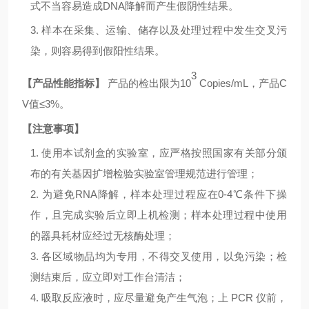
式不当容易造成
D
NA
降解而产生假阴性结果。
3. 样本在采集、运输、储存以及处理过程中发生交叉污
染，则容易得到假阳性结果。
3
【产品性能指标】
产品的检出限为
10
Copies/mL
，产品
C
V
值
≤
3
%
。
【注意事项】
1. 使用本试剂盒的实验室，应严格按照国家有关部分颁
布的有关基因扩增检验实验室管理规范进行管理；
2. 为避免
RNA
降解，样本处理过程应在
0-4℃
条件下操
作，且完成实验后立即上机检测；样本处理过程中使用
的器具耗材应经过无核酶处理；
3. 各区域物品均为专用，不得交叉使用，以免污染；检
测结束后，应立即对工作台清洁；
4. 吸取反应液时，应尽量避免产生气泡；上
PCR
仪前，