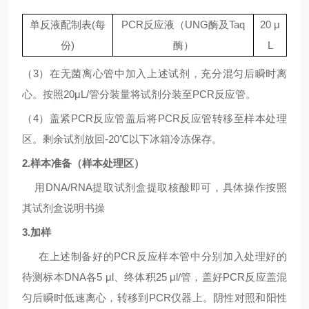
单反液配制表
(
每
PCR
反应液（
UNG
酶及
Taq
20
μ
份
)
酶）
L
（
3
）在无菌离心管中加入上述试剂，充分混匀后瞬时离
心。按照
20μL/
管分装量将试剂分装至
PCR
反应管。
（
4
）盖紧
PCR
反应管盖后将
PCR
反应管转移至样本处理
区。剩余试剂放回
-20℃
以下冰箱冷冻保存。
2.
样本准备（样本处理区）
用
DNA/RNA
提取试剂盒提取核酸即可，具体操作按照
其试剂盒说明书操
3.
加样
在上述制备好的
PCR
反应样本管中分别加入处理好的
待测标本
DNA
各
5
μl
、终体积
25
μl/
管，盖好
PCR
反应盖混
匀后瞬时低速离心，转移到
PCR
仪器上。阴性对照和阳性