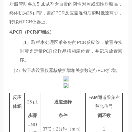
对照管则各加
5
μL
试剂盒自带的阴性对照或阳性对照品，
终体积为
25
μl/
管，盖好
PCR
反应盖混匀后瞬时低速离心，
转移到
PCR
仪器上。
4.PCR
（
PCR
扩增区）
（
1
）取样本处理区准备好的
PCR
反应管，放置在实
时荧光定量
PCR
仪样品槽相应位置，并记录放置顺
序。
（
2
）按下表设置仪器核酸扩增相关参数进行
PCR
扩增。
反应
FAM
通道采集布
25 μL
通道选择
体积
荧光信号
步骤
条件
循环数
UNG
37
℃
：
2
分钟（
min
）
1