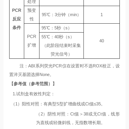
处理
PCR
预变
95
℃：
3
分钟（
min
）
1
反应
性
条件
95℃
：
5
秒（
s
）
PCR
55℃
：
4
0
秒（
s
）
4
0
扩增
（此阶段结束时采集
荧光信号）
注：
ABI
系列荧光
PCR
仪在设置时不选
ROX
校正，设
置淬灭基团选择
None
。
【参考值（参考范围）】
1.
试剂盒有效性判定：
（
1
）阳性对照：有典型
S
型扩增曲线或
Ct
值
≤35
。
（
2
）阴性对照：
Ct
值＞
38
或无
Ct
值，线形
为直线或轻微斜线，无指数增长期。