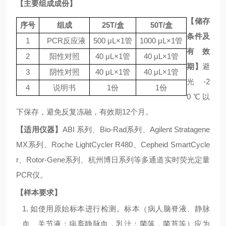
【主要组成成份】
【储存
序号
组成
25
T
/
盒
50
T
/
盒
条件及
1
PCR
反应液
500
μL×1
管
1000
μL×1
管
有效
2
阳性对照
40 μL×1
管
40 μL×1
管
期】
避
3
阴性对照
40 μL×1
管
40 μL×1
管
光
-2
4
说明书
1
份
1
份
0℃
以
下保存，避免反复冻融，有效期
12
个月。
【适用仪器】
ABI
系列、
Bio-Rad
系列、
Agilent Stratagene
MX
系列、
Roche LightCycler R480
、
Cepheid SmartCycle
r
、
Rotor-Gene
系列、杭州博日系列等多通道实时荧光定量
PCR
仪。
【样本要求】
1.
如使用原始标本进行检测。标本（病人脑脊液、静脉
血、关节液；病畜静脉血，乳汁；菌落，菌苔等）应为