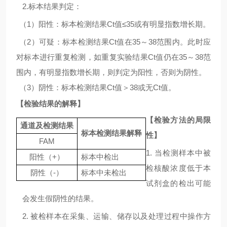
2.
标本结果判定：
（
1
）阳性：标本检测结果
Ct
值
≤35
或有明显指数增长期。
（
2
）可疑：标本检测结果
Ct
值在
35
～
38
范围内。此时应
对标本进行重复检测，如重复实验结果
Ct
值仍在
35
～
38
范
围内，有明显指数增长期，则判定为阳性，否则为阴性。
（
3
）阴性：标本检测结果
Ct
值＞
38
或无
Ct
值。
【检验结果的解释】
【检验方法的局限
通道及检测结果
标本检测结果解释
性】
FAM
1. 当检测样本中被
阳性（
+
）
标本中检出
检核酸浓度低于本
阴性（
-
）
标本中未检出
试剂盒的检出可能
会发生假阴性的结果。
2. 被检样本在采集、运输、储存以及处理过程中操作方