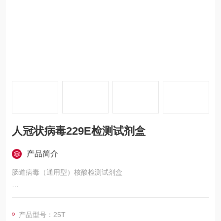
人冠状病毒229E检测试剂盒
产品简介
肠道病毒（通用型）核酸检测试剂盒
本试剂盒针对该基因设计特异性引物和分子信标探针，在待检样
本中含有该DNA的情况下，PCR反应得以进行并释放荧光信号。
产品型号：25T
利用仪器对PCR过程中相应荧光信号进行实时监测和输出，实现