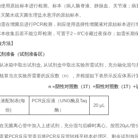
如使用原始标本进行检测。标本（病人脑脊液、静脉血、关节液；病
蒸灭菌水或灭菌生理盐水悬浮的原始标本。
如需在增菌后进行
PCR
检测，则应使用选择性增菌液对原始标本进行
标本收集后若不能立即检测，可置于
2
～
8℃
冷藏过夜保存；如需长期
验方法】
试剂准备（试剂准备区）
从冰箱中取出试剂盒
,
从试剂盒中取出实验所需试剂，充分融化混匀
核算当次实验所需要的反应数（
n
），并根据如下表所示反应体系计
n =
阴性对照数（
1T
）
+
阳性对照数（
1T
）
+
反液配制表
(
每
PCR
反应液（
UNG
酶及
Taq
20
μL
份
)
酶）
在无菌离心管中加入上述试剂，充分混匀后瞬时离心。按照
20μL/
管
盖紧
PCR
反应管盖后将
PCR
反应管转移至样本处理区。剩余试剂放