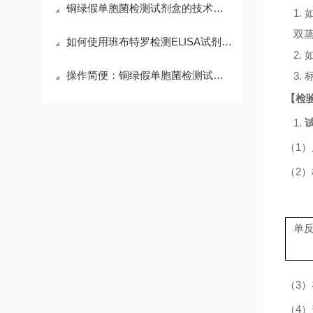
铜绿假单胞菌检测试剂盒的技术优势与应用领域
1.
双
如何使用班布特罗检测ELISA试剂盒进行精确检测？
2.
操作简便：铜绿假单胞菌检测试剂盒的标准化操作步骤
3.
【检
1.
（
1
）
（
2
）
单
（
3
）
（
4
）