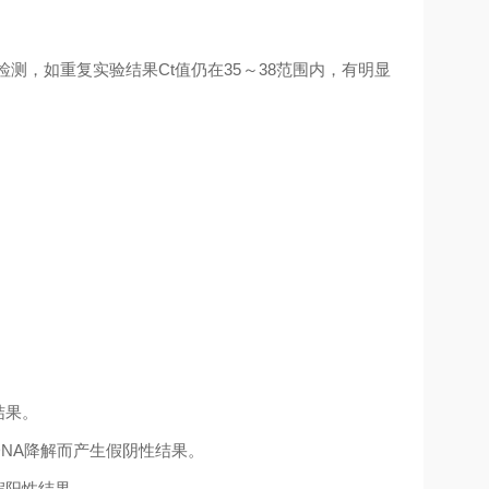
检测，如重复实验结果
Ct
值仍在
35
～
38
范围内，有明显
结果。
D
NA
降解而产生假阴性结果。
假阳性结果。