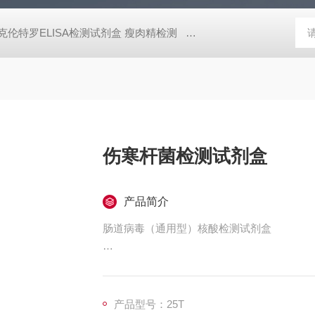
酸克伦特罗ELISA检测试剂盒 瘦肉精检测
25T猫疱疹病毒检测试剂盒
伤寒杆菌检测试剂盒
产品简介
肠道病毒（通用型）核酸检测试剂盒
本试剂盒针对该基因设计特异性引物和分子信
应得以进行并释放荧光信号。利用仪器对PC
结果的定性分析。
产品型号：25T