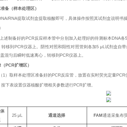
本准备（样本处理区）
DNA/RNA
提取试剂盒提取核酸即可，具体操作按照其试剂盒说明书
样
上述制备好的
PCR
反应样本管中分别加入处理好的待测标本
DNA
各
，转移到
PCR
仪器上。阴性对照和阳性对照管则各加
5
μL
试剂盒自带
应盖混匀后瞬时低速离心，转移到
PCR
仪器上。
R
（
PCR
扩增区）
（
1
）取样本处理区准备好的
PCR
反应管，放置在实时荧光定量
PCR
）按下表设置仪器核酸扩增相关参数进行
PCR
扩增。
应体
25 μL
通道选择
FAM
通道采集布
积