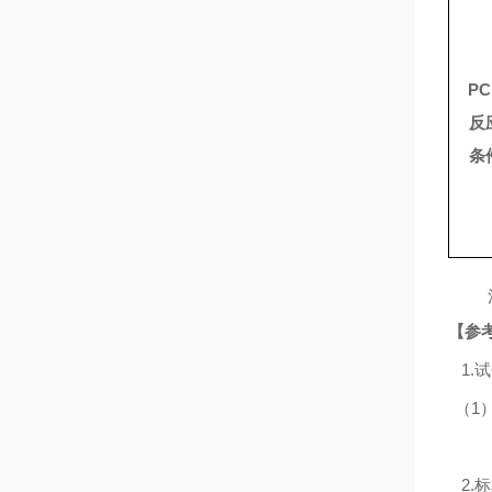
PC
反
条
【参
1.
试
（
1
2.
标