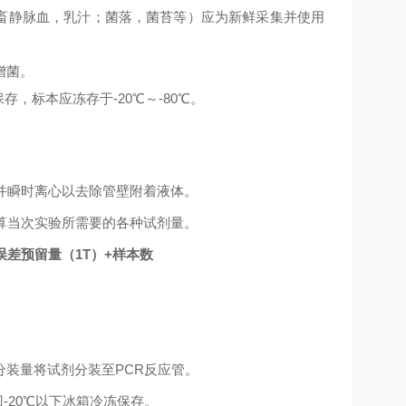
畜静脉血，乳汁；菌落，菌苔等）应为新鲜采集并使用
增菌。
保存，标本应冻存于
-20
℃～
-80
℃。
并瞬时离心以去除管壁附着液体。
算当次实验所需要的各种试剂量。
误差预留量（
1T
）
+
样本数
分装量将试剂分装至
PCR
反应管。
回
-20℃
以下冰箱冷冻保存。