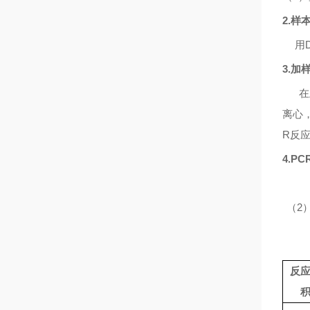
2.
样
用
3.
加
在
离心
R
反
4.PC
（
2
反