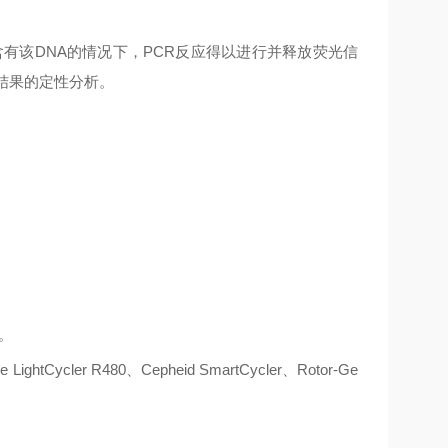
含有该
DNA
的情况下，
PCR
反应得以进行并释放荧光信
结果的定性分析。
。
e LightCycler R480
、
Cepheid SmartCycler
、
Rotor-Ge