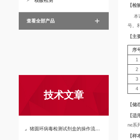
核酸检测
【检
本
查看全部产品
号。
【主
序
1
2
3
4
技术文章
【储
【适
ne
系
猪圆环病毒检测试剂盒的操作流程与注意事项
【样