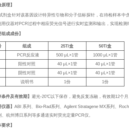
验原理】
试剂盒针对该基因设计特异性引物和分子信标探针，在待检样本中
利用仪器对
PCR
过程中相应荧光信号进行实时监测和输出，实现检测
要组成成份】
号
组成
25
T
/
盒
50
T
/
盒
PCR
反应液
500
μL×1
管
1000
μL×1
管
阳性对照
40 μL×1
管
40 μL×1
管
阴性对照
40 μL×1
管
40 μL×1
管
说明书
1
份
1
份
存条件及有效期】
避光
-20℃
以下保存，避免反复冻融，有效期
12
个月
用仪器】
ABI
系列、
Bio-Rad
系列、
Agilent Stratagene MX
系列、
Roch
列、杭州博日系列等多通道实时荧光定量
PCR
仪。
本要求】