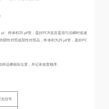
操
5
μl
、终体积
25
μl/
管，盖好
PCR
反应盖混匀后瞬时低速
的阴性对照或阳性对照品，终体积为
25
μl/
管，盖好
PC
仪样品槽相应位置，并记录放置顺序。
荧光信号