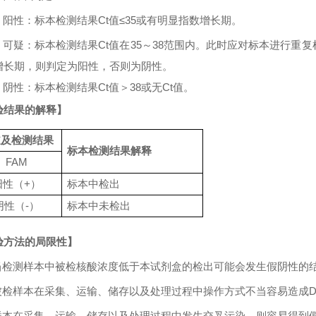
）阳性：标本检测结果
Ct
值
≤35
或有明显指数增长期。
）可疑：标本检测结果
Ct
值在
35
～
38
范围内。此时应对标本进行重复
增长期，则判定为阳性，否则为阴性。
）阴性：标本检测结果
Ct
值＞
38
或无
Ct
值。
验结果的解释】
道及检测结果
标本检测结果解释
FAM
阳性（
+
）
标本中检出
阴性（
-
）
标本中未检出
验方法的局限性】
. 当检测样本中被检核酸浓度低于本试剂盒的检出可能会发生假阴性的
 被检样本在采集、运输、储存以及处理过程中操作方式不当容易造成
. 样本在采集、运输、储存以及处理过程中发生交叉污染，则容易得到