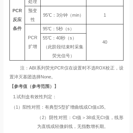
处理
PCR
预变
95
℃：
3
分钟（
min
）
1
反应
性
条件
95℃
：
5
秒（
s
）
PCR
55℃
：
4
0
秒（
s
）
4
0
扩增
（此阶段结束时采集
荧光信号）
注：
ABI
系列荧光
PCR
仪在设置时不选
ROX
校正，设
置淬灭基团选择
None
。
【参考值（参考范围）】
1.
试剂盒有效性判定：
（
1
）阳性对照：有典型
S
型扩增曲线或
Ct
值
≤35
。
（
2
）阴性对照：
Ct
值＞
38
或无
Ct
值，线形
为直线或轻微斜线，无指数增长期。