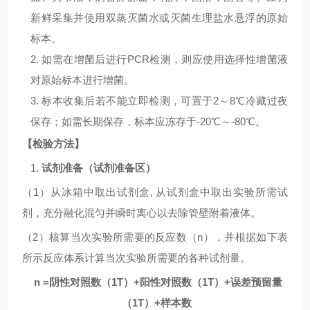
新鲜采集并使用双蒸灭菌水或灭菌生理盐水悬浮的原始
标本。
2.
如需在增菌后进行
PCR
检测，则应使用选择性增菌液
对原始标本进行增菌。
3.
标本收集后若不能立即检测，可置于
2
～
8℃
冷藏过夜
保存；如需长期保存，标本应冻存于
-20
℃～
-80
℃。
【检验方法】
1.
试剂准备（试剂准备区）
（
1
）从冰箱中取出试剂盒
,
从试剂盒中取出实验所需试
剂，充分融化混匀并瞬时离心以去除管壁附着液体。
（
2
）核算当次实验所需要的反应数（
n
），并根据如下表
所示反应体系计算当次实验所需要的各种试剂量。
n =
阴性对照数（
1T
）
+
阳性对照数（
1T
）
+
误差预留量
（
1T
）
+
样本数