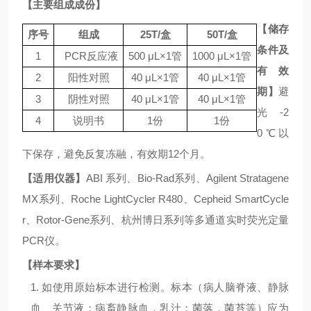
【主要组成成份】
【储存
序号
组成
25
T
/
盒
50
T
/
盒
条件及
1
PCR
反应液
500
μL×1
管
1000
μL×1
管
有效
2
阳性对照
40 μL×1
管
40 μL×1
管
期】
避
3
阴性对照
40 μL×1
管
40 μL×1
管
光
-2
4
说明书
1
份
1
份
0℃
以
下保存，避免反复冻融，有效期
12
个月。
【适用仪器】
ABI
系列、
Bio-Rad
系列、
Agilent Stratagene
MX
系列、
Roche LightCycler R480
、
Cepheid SmartCycle
r
、
Rotor-Gene
系列、杭州博日系列等多通道实时荧光定量
PCR
仪。
【样本要求】
1.
如使用原始标本进行检测。标本（病人脑脊液、静脉
血、关节液；病畜静脉血，乳汁；菌落，菌苔等）应为