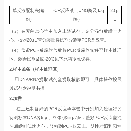
单反液配制表
(
每
PCR
反应液（
UNG
酶及
Taq
20
μ
份
)
酶）
L
（
3
）在无菌离心管中加入上述试剂，充分混匀后瞬时离
心。按照
20μL/
管分装量将试剂分装至
PCR
反应管。
（
4
）盖紧
PCR
反应管盖后将
PCR
反应管转移至样本处理
区。剩余试剂放回
-20℃
以下冰箱冷冻保存。
2.
样本准备（样本处理区）
用
DNA/RNA
提取试剂盒提取核酸即可，具体操作按照
其试剂盒说明书操
3.
加样
在上述制备好的
PCR
反应样本管中分别加入处理好的
待测标本
DNA
各
5
μl
、终体积
25
μl/
管，盖好
PCR
反应盖混
匀后瞬时低速离心，转移到
PCR
仪器上。阴性对照和阳性