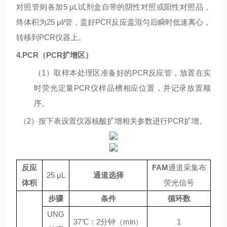
对照管则各加
5
μL
试剂盒自带的阴性对照或阳性对照品，
终体积为
25
μl/
管，盖好
PCR
反应盖混匀后瞬时低速离心，
转移到
PCR
仪器上。
4.PCR
（
PCR
扩增区）
（
1
）取样本处理区准备好的
PCR
反应管，放置在实
时荧光定量
PCR
仪样品槽相应位置，并记录放置顺
序。
（
2
）按下表设置仪器核酸扩增相关参数进行
PCR
扩增。
反应
FAM
通道采集布
25 μL
通道选择
体积
荧光信号
步骤
条件
循环数
UNG
37
℃
：
2
分钟（
min
）
1