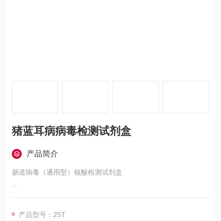
猪蓝耳病病毒检测试剂盒
产品简介
肠道病毒（通用型）核酸检测试剂盒
本试剂盒针对该基因设计特异性引物和分子信标探针，在待检样
本中含有该DNA的情况下，PCR反应得以进行并释放荧光信号。
产品型号：25T
利用仪器对PCR过程中相应荧光信号进行实时监测和输出，实现