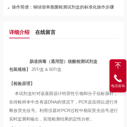
操作简便：铜绿假单胞菌检测试剂盒的标准化操作步骤
详细介绍
在线留言
肠道病毒（通用型）核酸检测试剂盒
包装规格】
25
T
/
盒
& 50
T
/
盒
【检验原理】
电话咨询
本试剂盒针对该基因设计特异性引物和分子信标探针，
在待检样本中含有该
DNA
的情况下，
PCR
反应得以进行并
释放荧光信号。利用仪器对
PCR
过程中相应荧光信号进行
实时监测和输出，实现检测结果的定性分析。