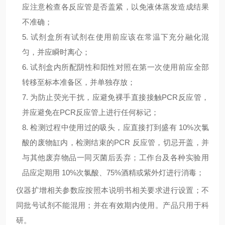
应注意检查各反应管是否盖紧，以免液体蒸发造成结果
不准确；
5. 试剂盒所有试剂在使用前应该在常温下充分融化混
匀，并应瞬时离心；
6. 试剂盒内所配阴性和阳性对照在第一次使用前应全部
转移至标本准备区，并单独存放；
7. 为防止荧光干扰，应避免裸手直接接触
PCR
反应管，
并应避免在
PCR
反应管上进行任何标记；
8. 检测过程中使用过的吸头，应直接打到盛有
10%
次氯
酸的废物缸内，检测结束的
PCR
反应管，切忌开盖，并
与其他废弃物品一同灭菌后丢弃；工作台及各种实验用
品应定期用
10%
次氯酸、
75%
酒精或紫外灯进行消毒；
仪器扩增相关参数应按照本说明书相关要求进行设置；不
同批号试剂不能混用；并在有效期内使用。
产品只用于科
研
。