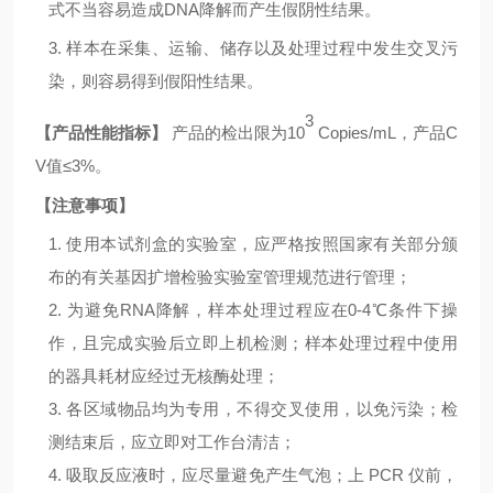
式不当容易造成
D
NA
降解而产生假阴性结果。
3. 样本在采集、运输、储存以及处理过程中发生交叉污
染，则容易得到假阳性结果。
3
【产品性能指标】
产品的检出限为
10
Copies/mL
，产品
C
V
值
≤
3
%
。
【注意事项】
1. 使用本试剂盒的实验室，应严格按照国家有关部分颁
布的有关基因扩增检验实验室管理规范进行管理；
2. 为避免
RNA
降解，样本处理过程应在
0-4℃
条件下操
作，且完成实验后立即上机检测；样本处理过程中使用
的器具耗材应经过无核酶处理；
3. 各区域物品均为专用，不得交叉使用，以免污染；检
测结束后，应立即对工作台清洁；
4. 吸取反应液时，应尽量避免产生气泡；上
PCR
仪前，