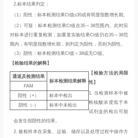
2.
标本结果判定：
（
1
）阳性：标本检测结果
Ct
值
≤35
或有明显指数增长期。
（
2
）可疑：标本检测结果
Ct
值在
35
～
38
范围内。此时应
对标本进行重复检测，如重复实验结果
Ct
值仍在
35
～
38
范
围内，有明显指数增长期，则判定为阳性，否则为阴性。
（
3
）阴性：标本检测结果
Ct
值＞
38
或无
Ct
值。
【检验结果的解释】
【检验方法的局限
通道及检测结果
标本检测结果解释
性】
FAM
1. 当检测样本中被
阳性（
+
）
标本中检出
检核酸浓度低于本
阴性（
-
）
标本中未检出
试剂盒的检出可能
会发生假阴性的结果。
2. 被检样本在采集、运输、储存以及处理过程中操作方