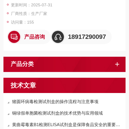
更新时间：2025-07-31
检测结果的定性分析。
厂商性质：生产厂家
访问量：155
18917290097
产品咨询
产品分类
技术文章
猪圆环病毒检测试剂盒的操作流程与注意事项
铜绿假单胞菌检测试剂盒的技术优势与应用领域
黄曲霉毒素B1检测ELISA试剂盒是保障食品安全的重要工具