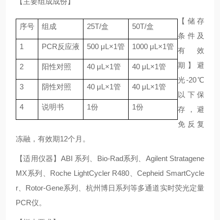
【主要组成成份】
【储存
序号
组成
25T/盒
50T/盒
条件及
1
PCR反应液
500 μL×1管
1000 μL×1管
有效
期】避
2
阳性对照
40 μL×1管
40 μL×1管
光-20℃
3
阴性对照
40 μL×1管
40 μL×1管
以下保
4
说明书
1份
1份
存，避
免反复
冻融，有效期12个月。
【适用仪器】ABI 系列、Bio-Rad系列、Agilent Stratagene
MX系列、Roche LightCycler R480、Cepheid SmartCycle
r、Rotor-Gene系列、杭州博日系列等多通道实时荧光定量
PCR仪。