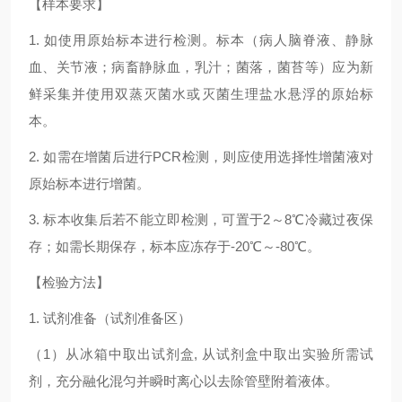
【样本要求】
1. 如使用原始标本进行检测。标本（病人脑脊液、静脉
血、关节液；病畜静脉血，乳汁；菌落，菌苔等）应为新
鲜采集并使用双蒸灭菌水或灭菌生理盐水悬浮的原始标
本。
2. 如需在增菌后进行PCR检测，则应使用选择性增菌液对
原始标本进行增菌。
3. 标本收集后若不能立即检测，可置于2～8℃冷藏过夜保
存；如需长期保存，标本应冻存于-20℃～-80℃。
【检验方法】
1. 试剂准备（试剂准备区）
（1）从冰箱中取出试剂盒, 从试剂盒中取出实验所需试
剂，充分融化混匀并瞬时离心以去除管壁附着液体。