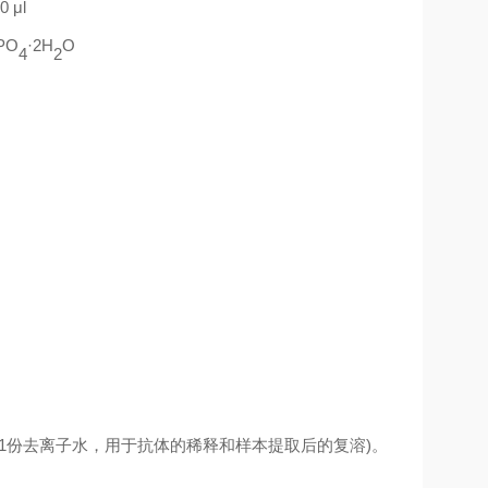
0 μl
PO
·
2H
O
4
2
1
份去离子水，用于抗体的稀释和样本提取后的复溶
)
。