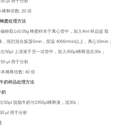
取
50 μl
用于分析
稀释倍数
:
20
倍
蜂蜜处理方法
准确称取
1±0.05g
蜂蜜样本于离心管中，加入
4
ml
样品提
取
强烈混合振荡
5
min
，室温
4000r/min
以上，离心
1
0min
；
取出
5
0μl
上清液于另一试管中，加入
45
0μl
稀释混合
30s
；
取
50 μl
用于分析
样本稀释倍数
:
4
0
倍
）牛奶样品处理方法
牛奶
出
5
0μl
脱脂牛奶与
1
95
0μl
稀释液，混
30s
；
50 μl
用于分析
奶