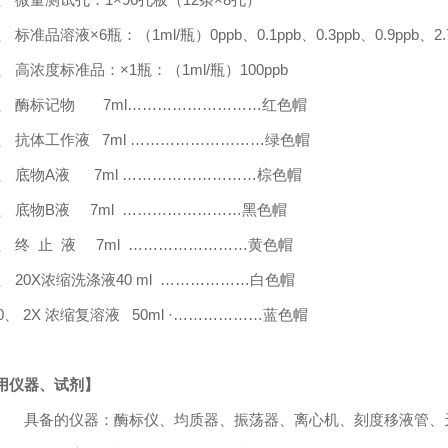
、 标准品溶液×
6
瓶：（
1ml/
瓶）
0ppb
、
0.1ppb
、
0.3ppb
、
0.9ppb
、
2
3、 高浓度标准品：×
1
瓶：（
1ml/
瓶）
100ppb
4、 酶标记物
7ml
………………………红色帽
5、 抗体工作液
7ml
………………………绿色帽
、 底物
A
液
7ml
………………………棕色帽
、 底物
B
液
7m
l ……………………黑色帽
8、 终 止 液
7m
l ……………………黄色帽
9、
20X
浓缩洗涤液
40 ml
………………白色帽
0、
2
X
浓缩复溶液
50ml ·
………………蓝色帽
用仪器、试剂】
具备的仪器：酶标仪、均质器、振荡器、离心机、刻度移液管、