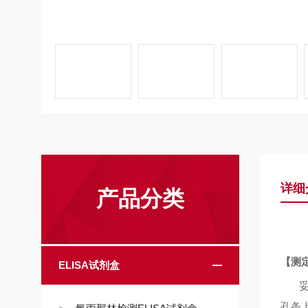
详细
产品分类
【测
ELISA试剂盒
妥
孔条