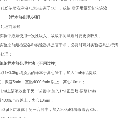
（
1
份浓缩洗涤液
+19
份去离子水），或按
所需用量配制洗涤液
【样本前处理步骤】
本处理前须知
实验中必须使用一次性吸头，吸取不同试剂时要更换吸头。
实验之前须检查各种实验器具是否干净，必要时可对实验器具进行清
本处理：
组织样本前处理方法（不用过柱）
称取
1
±0.05g
均质后的样本于离心管中，加入
4
ml
样品提取
，振荡
5
min
，室温
4000r/min
以上，离心
10min
；
取
1ml
上清液收集于另一试管中
;加入1ml 正己烷,振荡
1
min
，
温
4000r/min
以上，离心
10min
；
取
50 µl
下层液体于另一容器中，加入
20
0μl
稀释液混合
30s
；