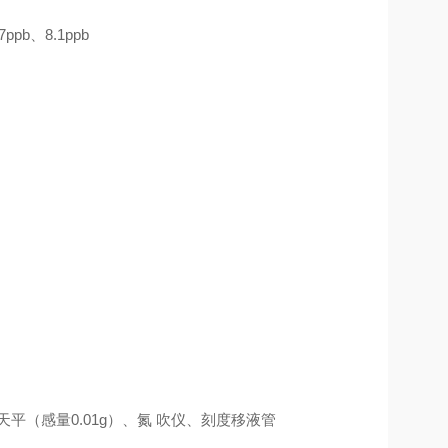
.7ppb
、
8.1ppb
天平（感量
0.01g
）、氮
吹仪、刻度移液管