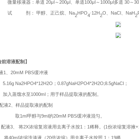
微量移液器：单道
20μl
～
200μl
、单道
100μl
～
1000μl
多道
30
～
30
试
剂： 甲醇、正己烷、
Na
HPO
·
12H
O
、
NaCl
、
NaH
2
4
2
2
验前溶液配制】
液
1、20mM PBS缓冲液
16g Na2HPO4*12H2O；0.87gNaH2PO4*2H2O;8.5gNaCl；
入蒸馏水至1000ml；用于样品提取液的配制。
配液
2
、样品提取液的配制
取
1ml
甲醇与
9ml
的
20mM PBS缓冲液混匀。
配液
3
、
将
2X
浓缩复溶液用去离子水按
1
：
1
稀释。
(1
份浓缩复溶掖
+
、将
40ml
浓缩洗涤液（
20
倍浓缩）用去离子水按照
1
：
19
稀