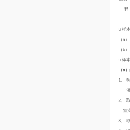
释
u
样
（
a
）
（
b
）
u
样
（
a
）
1、 
液
2、 
室
3
、