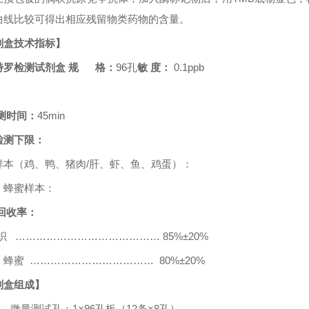
曲线比较可得出相应残留物类药物的含量。
剂盒技术指标】
特罗检测试剂盒
规 格：
96
孔
敏
度：
0.1ppb
测时间：
45min
检测下限：
样本（鸡、鸭、猪肉
/
肝、虾、鱼、鸡蛋）：
、蜂蜜样本：
回收率：
织
……………………………………
8
5
%±
20
%
、蜂蜜
………………………………
80
%±
20
%
剂盒组成】
1、 微量测试孔：
1
×
96
孔板（
12
条
×
8
孔）