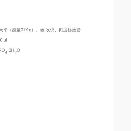
天平（感量
0.01g
）、氮
吹仪、刻度移液管
0 μl
PO
·
2H
O
4
2