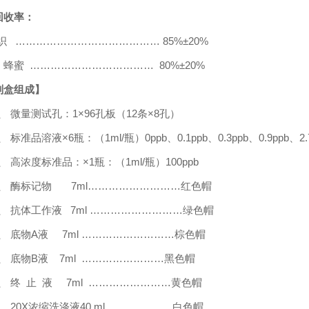
回收率：
织
……………………………………
8
5
%±
20
%
、蜂蜜
………………………………
80
%±
20
%
剂盒组成】
1、 微量测试孔：
1
×
96
孔板（
12
条
×
8
孔）
、 标准品溶液×
6
瓶：（
1ml/
瓶）
0ppb
、
0.1ppb
、
0.3ppb
、
0.9ppb
、
2
3、 高浓度标准品：×
1
瓶：（
1ml/
瓶）
100ppb
4、 酶标记物
7ml
………………………红色帽
5、 抗体工作液
7ml
………………………绿色帽
、 底物
A
液
7ml
………………………棕色帽
、 底物
B
液
7m
l ……………………黑色帽
8、 终 止 液
7m
l ……………………黄色帽
9、
20X
浓缩洗涤液
40 ml
………………白色帽