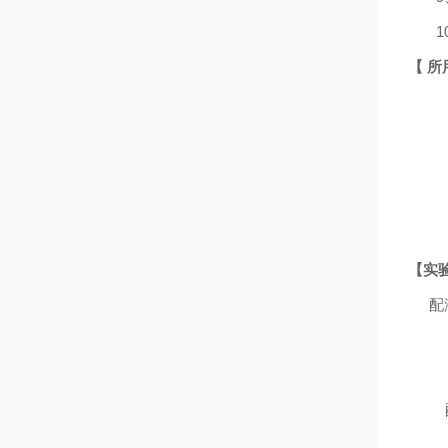
1
【
所
【实
配
5.
加