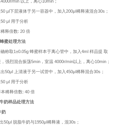
温
4000r/min
以上，离心
10min
；
取
50 µl
下层液体于另一容器中，加入
20
0μl
稀释液混合
30s
；
取
50 μl
用于分析
稀释倍数
:
20
倍
蜂蜜处理方法
准确称取
1±0.05g
蜂蜜样本于离心管中，加入
4
ml
样品提
取
强烈混合振荡
5
min
，室温
4000r/min
以上，离心
1
0min
；
取出
5
0μl
上清液于另一试管中，加入
45
0μl
稀释混合
30s
；
取
50 μl
用于分析
样本稀释倍数
:
4
0
倍
）牛奶样品处理方法
牛奶
出
5
0μl
脱脂牛奶与
1
95
0μl
稀释液，混
30s
；