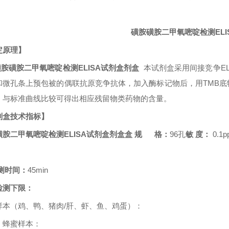
磺胺磺胺二甲氧嘧啶检测
EL
定原理】
磺胺磺胺二甲氧嘧啶检测
ELISA试剂盒剂盒
本试剂盒采用间接竞争
E
和微孔条上预包被的偶联抗原竞争抗体，加入酶标记物后，用
TMB
底
，与标准曲线比较可得出相应残留物类药物的含量。
剂盒技术指标】
磺胺二甲氧嘧啶检测
ELISA试剂盒剂盒盒
规 格：
96
孔
敏
度：
0.1p
测时间：
45min
检测下限：
样本（鸡、鸭、猪肉
/
肝、虾、鱼、鸡蛋）：
、蜂蜜样本：