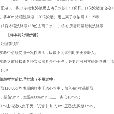
配液
3
、
将
2X
浓缩复溶液用去离子水按
1
：
1
稀释。
(1
份浓缩复溶掖
+
、将
40ml
浓缩洗涤液（
20
倍浓缩）用去离子水按照
1
：
19
稀
（
1
份浓缩洗涤液
+19
份去离子水），或按
所需用量配制洗涤液
【样本前处理步骤】
本处理前须知
实验中必须使用一次性吸头，吸取不同试剂时要更换吸头。
实验之前须检查各种实验器具是否干净，必要时可对实验器具进行清
本处理：
组织样本前处理方法（不用过柱）
称取
1
±0.05g
均质后的样本于离心管中，加入
4
ml
样品提取
，振荡
5
min
，室温
4000r/min
以上，离心
10min
；
取
1ml
上清液收集于另一试管中
;加入1ml 正己烷,振荡
1
min
，