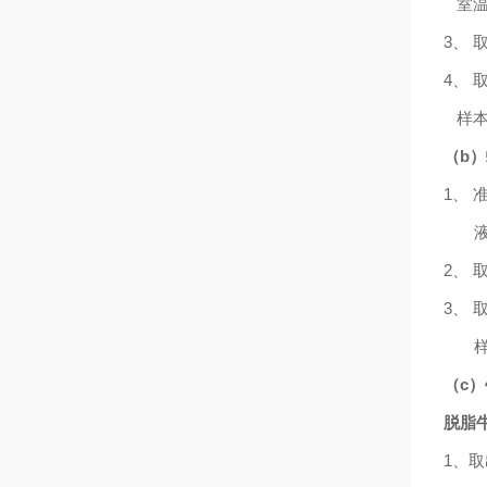
室
3
、
4、 
样本
（
b
）
1、 
液，
2、 
3
、
（
c
脱脂
1、取