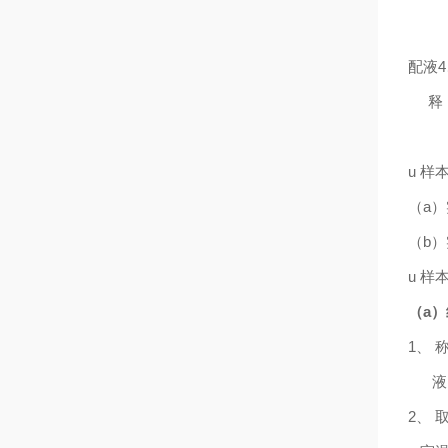
配液
4
释
u
样
（
a
）
（
b
）
u
样
（
a
）
1、 
液
2、 