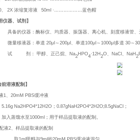
0、
2
X
浓缩复溶液
50ml ·
………………蓝色帽
用仪器、试剂】
具备的仪器：酶标仪、均质器、振荡器、离心机、刻度移液管、
微量移液器：单道
20μl
～
200μl
、单道
100μl
～
1000μl
多道
30
～
30
试
剂： 甲醇、正己烷、
Na
HPO
·
12H
O
、
NaCl
、
NaH
2
4
2
2
验前溶液配制】
液
1、20mM PBS缓冲液
16g Na2HPO4*12H2O；0.87gNaH2PO4*2H2O;8.5gNaCl；
入蒸馏水至1000ml；用于样品提取液的配制。
配液
2
、样品提取液的配制
取
1ml
甲醇与
9ml
的
20mM PBS缓冲液混匀。