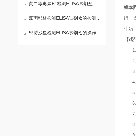
黄曲霉毒素B1检测ELISA试剂盒是保障食品安全的重要工具
样本
氯丙那林检测ELISA试剂盒的检测敏感性与精确度
组
牛奶
恩诺沙星检测ELISA试剂盒的操作步骤与注意事项
【试
2
6
7