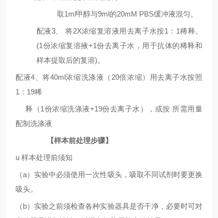
取
1ml
甲醇与
9ml
的
20mM PBS缓冲液混匀。
配液
3
、
将
2X
浓缩复溶液用去离子水按
1
：
1
稀释。
(1
份浓缩复溶掖
+1
份去离子水，用于抗体的稀释和
样本提取后的复溶
)
。
配液
4
、将
40ml
浓缩洗涤液（
20
倍浓缩）用去离子水按照
1
：
19
稀
释（
1
份浓缩洗涤液
+19
份去离子水），或按
所需用量
配制洗涤液
【样本前处理步骤】
u
样本处理前须知
（
a
）实验中必须使用一次性吸头，吸取不同试剂时要更换
吸头。
（
b
）实验之前须检查各种实验器具是否干净，必要时可对