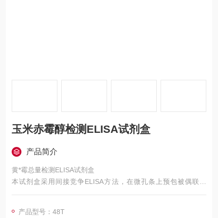
玉米赤霉醇检测ELISA试剂盒
产品简介
黄*霉总量检测ELISA试剂盒
本试剂盒采用间接竞争ELISA方法，在微孔条上预包被偶联抗
原，样本中的残留物将和微孔条上预包被的偶联抗原竞争抗体，
加入酶标记物后，用TMB底物显色，样本吸光值与其所含残留物
产品型号：48T
类药物的含量成负相关，与标准曲线比较可得出相应残留物类药