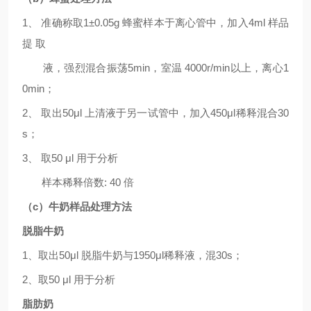
1、 准确称取
1±0.05g
蜂蜜样本于离心管中，加入
4
ml
样品
提
取
液，强烈混合振荡
5
min
，室温
4000r/min
以上，离心
1
0min
；
2、 取出
5
0μl
上清液于另一试管中，加入
45
0μl
稀释混合
30
s
；
3
、
取
50 μl
用于分析
样本稀释倍数
:
4
0
倍
（
c）牛奶样品处理方法
脱脂牛奶
1、取出
5
0μl
脱脂牛奶与
1
95
0μl
稀释液，混
30s
；
2
、取
50 μl
用于分析
脂肪奶