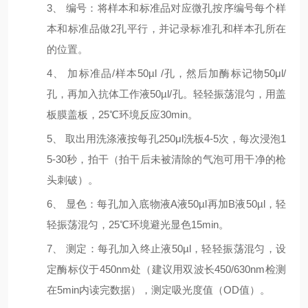
3
、
编号：将样本和标准品对应微孔按序编号每个样
本和标准品做
2
孔平行，并记录标准孔和样本孔所在
的位置。
4
、
加标准品
/
样本
50
µl
/
孔，然后加酶标记物
50μl/
孔，再加入抗体工作液
50
µl
/
孔。轻轻振荡混匀，用盖
板膜盖板，
25
℃环境反应
30min
。
5
、
取出用洗涤液按每孔
250
μl
洗板
4-
5
次，每次浸泡
1
5-30
秒，拍干（拍干后未被清除的气泡可用干净的枪
头刺破）。
6
、
显色：每孔加入底物液
A
液
50
µl再加
B
液
50
µl，轻
轻振荡混匀，
25
℃环境避光显色
15
min
。
7
、
测定：每孔加入终止液
50
µl，轻轻振荡混匀，设
定酶标仪于
450nm
处（建议用双波长
450/630nm
检测
在
5min
内读完数据），测定吸光度值（
OD
值）。