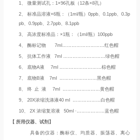
1、 微量测试孔：
1
×
96
孔板（
12
条
×
8
孔）
2、 标准品溶液×
6
瓶：（
1ml/
瓶）
0ppb
、
0.1ppb
、
0.3p
pb
、
0.9ppb
、
2.7ppb
、
8.1ppb
3、 高浓度标准品：×
1
瓶：（
1ml/
瓶）
100ppb
4、 酶标记物
7ml
………………………红色帽
5、 抗体工作液
7ml
………………………绿色帽
6、 底物
A
液
7ml
………………………棕色帽
7、 底物
B
液
7m
l ……………………黑色帽
8、 终 止 液
7m
l ……………………黄色帽
9、
20X
浓缩洗涤液
40 ml
………………白色帽
10、
2
X
浓缩复溶液
50ml ·
………………蓝色帽
【
所用仪器、试剂】
具备的仪器：酶标仪、均质器、振荡器、离心