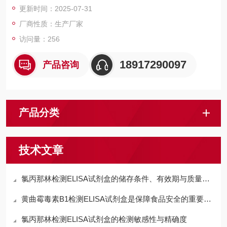
更新时间：2025-07-31
物的含量。结果判定有两种方法，粗略判定可用第1种方法，定量
判定用第2种方法。产品只用于科研
厂商性质：生产厂家
访问量：256
18917290097
产品咨询
产品分类
技术文章
氯丙那林检测ELISA试剂盒的储存条件、有效期与质量控制要点
黄曲霉毒素B1检测ELISA试剂盒是保障食品安全的重要工具
氯丙那林检测ELISA试剂盒的检测敏感性与精确度