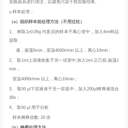
实验器具进行清洁，以避免污染干扰实验结果。
u
样本处理：
（
a
）组织样本前处理方法（不用过柱）
1、 称取
1
±0.05g
均质后的样本于离心管中，加入
4
ml
样品
提取
液，振荡
5
min
，室温
4000r/min
以上，离心
10min
；
2、 取
1ml
上清液收集于另一试管中
;加入1ml 正己烷,振荡
1
min
，
室温
4000r/min
以上，离心
10min
；
3
、
取
50 µl
下层液体于另一容器中，加入
20
0μl
稀释液混合
30s
；
4、 取
50 μl
用于分析
样本稀释倍数
:
20
倍
（
b
）蜂蜜处理方法