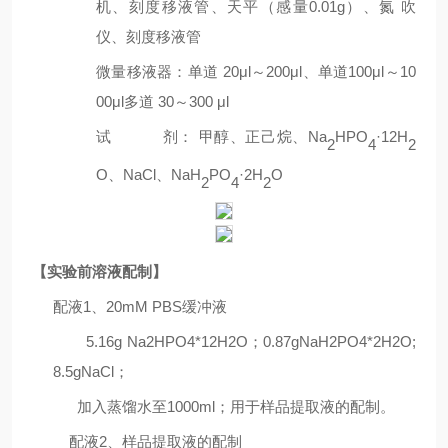
机、刻度移液管、天平（感量
0.01g
）、氮
吹
仪、刻度移液管
微量移液器：单道
20μl
～
200μl
、单道
100μl
～
10
00μl
多道
30
～
300 μl
试
剂： 甲醇、正己烷、
Na
HPO
·
12H
2
4
2
O
、
NaCl
、
NaH
PO
·
2H
O
2
4
2
【实验前溶液配制】
配液
1、20mM PBS缓冲液
5.16g Na2HPO4*12H2O；0.87gNaH2PO4*2H2O;
8.5gNaCl；
加入蒸馏水至1000ml；用于样品提取液的配制。
配液
2
、样品提取液的配制