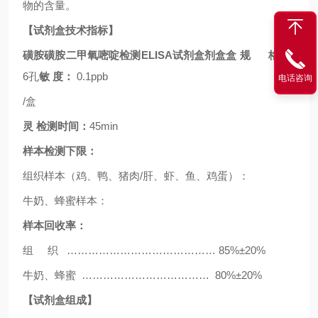
物的含量。
【试剂盒技术指标】
磺胺磺胺二甲氧嘧啶检测
ELISA试剂盒剂盒盒
规 格：
9
6
孔
敏
度：
0.1ppb
电话咨询
/
盒
灵
检测时间：
45min
样本检测下限：
组织样本（鸡、鸭、猪肉
/
肝、虾、鱼、鸡蛋）：
牛奶、蜂蜜样本：
样本回收率：
组
织
……………………………………
8
5
%±
20
%
牛奶、蜂蜜
………………………………
80
%±
20
%
【试剂盒组成】