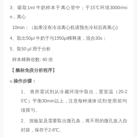
3、吸取
1ml
牛奶样本于离心管中；于
15℃环境
3
000r/mi
n
，离心
10min
；（如果没有冷冻离心机请预先冷却后再离心
)
4、取出
5
0μl
牛奶于与
1
95
0μl
稀释液，混合
30s
；
5
、取
50 μl
用于分析
样本稀释倍数
:
4
0
倍
【
酶标免疫分析程序】
u
操作步骤：
1
、
将所需试剂从冷藏环境中取出，置室温（
20-2
5
℃）平衡
30min
以上，注意每种液
体试剂使用前均
须摇匀。
2
、
按板架及需要取出微孔条，将不用的微孔放入自
封袋，保存于
2-8
℃。