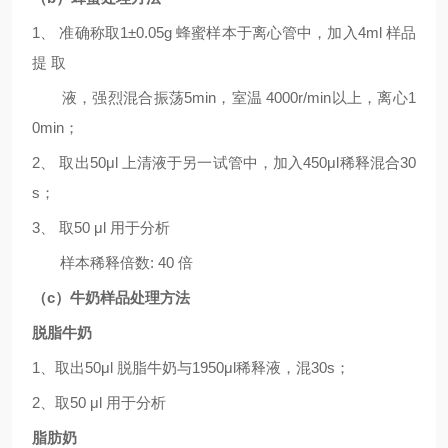
1、 准确称取
1±0.05g
蜂蜜样本于离心管中，加入
4
ml
样品
提
取
液，强烈混合振荡
5
min
，室温
4000r/min
以上，离心
1
0min
；
2、 取出
5
0μl
上清液于另一试管中，加入
45
0μl
稀释混合
30
s
；
3
、
取
50 μl
用于分析
样本稀释倍数
:
4
0
倍
（
c）牛奶样品处理方法
脱脂牛奶
1、取出
5
0μl
脱脂牛奶与
1
95
0μl
稀释液，混
30s
；
2
、取
50 μl
用于分析
脂肪奶