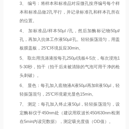
3
、
编号：将样本和标准品对应微孔按序编号每个样
本和标准品做
2
孔平行，并记录标准孔和样本孔所在
的位置。
4
、
加标准品
/
样本
50
µl
/
孔，然后加酶标记物
50μl/
孔，再加入抗体工作液
50
µl
/
孔。轻轻振荡混匀，用盖
板膜盖板，
25
℃环境反应
30min
。
5
、
取出用洗涤液按每孔
250
μl
洗板
4-
5
次，每次浸泡
1
5-30
秒，拍干（拍干后未被清除的气泡可用干净的枪
头刺破）。
6
、
显色：每孔加入底物液
A
液
50
µl再加
B
液
50
µl，轻
轻振荡混匀，
25
℃环境避光显色
15
min
。
7
、
测定：每孔加入终止液
50
µl，轻轻振荡混匀，设
定酶标仪于
450nm
处（建议用双波长
450/630nm
检测
在
5min
内读完数据），测定吸光度值（
OD
值）。