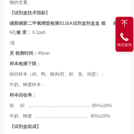
物的含量。
【试剂盒技术指标】
磺胺磺胺二甲氧嘧啶检测
ELISA试剂盒剂盒盒
规 格：
9
6
孔
敏
度：
0.1ppb
/
盒
电话咨询
灵
检测时间：
45min
样本检测下限：
组织样本（鸡、鸭、猪肉
/
肝、虾、鱼、鸡蛋）：
牛奶、蜂蜜样本：
样本回收率：
组
织
……………………………………
8
5
%±
20
%
牛奶、蜂蜜
………………………………
80
%±
20
%
【试剂盒组成】