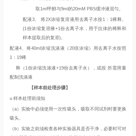
取
1ml
甲醇与
9ml
的
20mM PBS缓冲液混匀。
配液
3
、
将
2X
浓缩复溶液用去离子水按
1
：
1
稀释。
(1
份浓缩复溶掖
+1
份去离子水，用于抗体的稀释和
样本提取后的复溶
)
。
配液
4
、将
40ml
浓缩洗涤液（
20
倍浓缩）用去离子水按照
1
：
19
稀
释（
1
份浓缩洗涤液
+19
份去离子水），或按
所需用量
配制洗涤液
【样本前处理步骤】
u
样本处理前须知
（
a
）实验中必须使用一次性吸头，吸取不同试剂时要更换
吸头。
（
b
）实验之前须检查各种实验器具是否干净，必要时可对