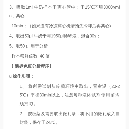
3、吸取
1ml
牛奶样本于离心管中；于
15℃环境
3
000r/mi
n
，离心
10min
；（如果没有冷冻离心机请预先冷却后再离心
)
4、取出
5
0μl
牛奶于与
1
95
0μl
稀释液，混合
30s
；
5
、取
50 μl
用于分析
样本稀释倍数
:
4
0
倍
【
酶标免疫分析程序】
u
操作步骤：
1
、
将所需试剂从冷藏环境中取出，置室温（
20-2
5
℃）平衡
30min
以上，注意每种液
体试剂使用前均
须摇匀。
2
、
按板架及需要取出微孔条，将不用的微孔放入自
封袋，保存于
2-8
℃。