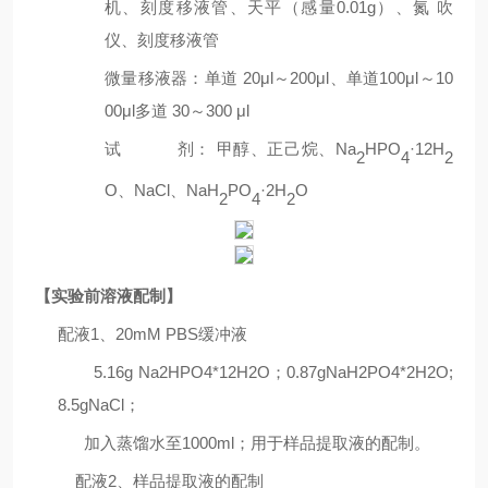
机、刻度移液管、天平（感量
0.01g
）、氮
吹
仪、刻度移液管
微量移液器：单道
20μl
～
200μl
、单道
100μl
～
10
00μl
多道
30
～
300 μl
试
剂： 甲醇、正己烷、
Na
HPO
·
12H
2
4
2
O
、
NaCl
、
NaH
PO
·
2H
O
2
4
2
【实验前溶液配制】
配液
1、20mM PBS缓冲液
5.16g Na2HPO4*12H2O；0.87gNaH2PO4*2H2O;
8.5gNaCl；
加入蒸馏水至1000ml；用于样品提取液的配制。
配液
2
、样品提取液的配制