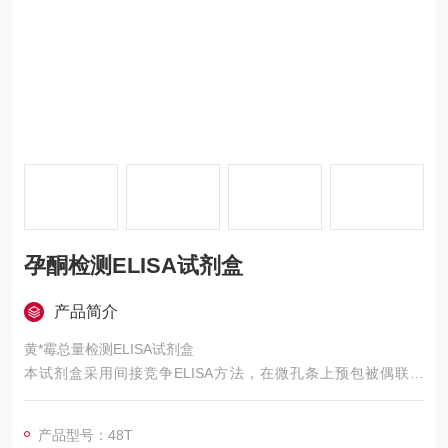
孕酮检测ELISA试剂盒
产品简介
黄*霉总量检测ELISA试剂盒
本试剂盒采用间接竞争ELISA方法，在微孔条上预包被偶联抗
原，样本中的残留物将和微孔条上预包被的偶联抗原竞争抗体，
加入酶标记物后，用TMB底物显色，样本吸光值与其所含残留物
产品型号：48T
类药物的含量成负相关，与标准曲线比较可得出相应残留物类药