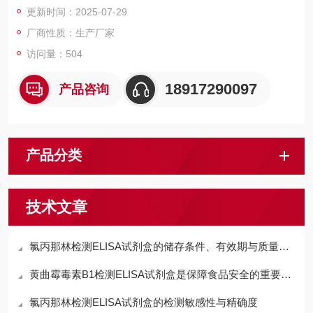
更新时间：2025-07-29
物的含量。结果判定有两种方法，粗略判定可用第1种方法，定量
判定用第2种方法。产品只用于科研
厂商性质：生产厂家
访问量：504
18917290097
产品咨询
产品分类
技术文章
氯丙那林检测ELISA试剂盒的储存条件、有效期与质量控制要点
黄曲霉毒素B1检测ELISA试剂盒是保障食品安全的重要工具
氯丙那林检测ELISA试剂盒的检测敏感性与精确度