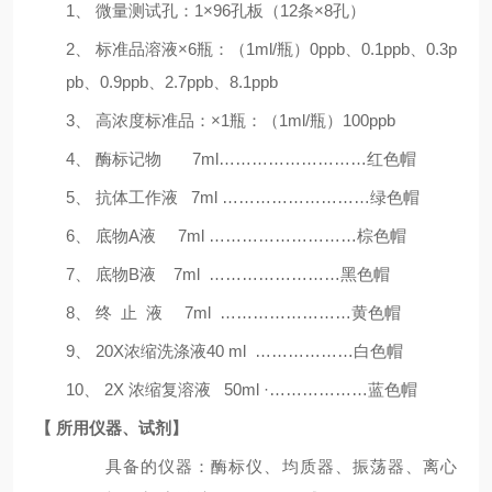
1、 微量测试孔：
1
×
96
孔板（
12
条
×
8
孔）
2、 标准品溶液×
6
瓶：（
1ml/
瓶）
0ppb
、
0.1ppb
、
0.3p
pb
、
0.9ppb
、
2.7ppb
、
8.1ppb
3、 高浓度标准品：×
1
瓶：（
1ml/
瓶）
100ppb
4、 酶标记物
7ml
………………………红色帽
5、 抗体工作液
7ml
………………………绿色帽
6、 底物
A
液
7ml
………………………棕色帽
7、 底物
B
液
7m
l ……………………黑色帽
8、 终 止 液
7m
l ……………………黄色帽
9、
20X
浓缩洗涤液
40 ml
………………白色帽
10、
2
X
浓缩复溶液
50ml ·
………………蓝色帽
【
所用仪器、试剂】
具备的仪器：酶标仪、均质器、振荡器、离心